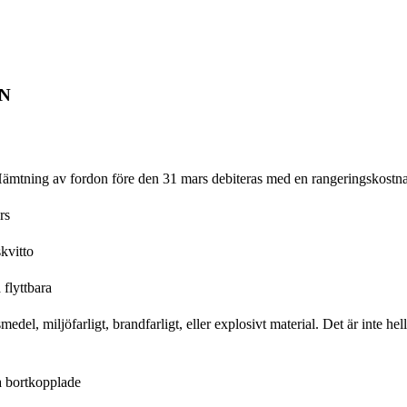
N
ämtning av fordon före den 31 mars debiteras med en rangeringskostna
rs
kvitto
 flyttbara
del, miljöfarligt, brandfarligt, eller explosivt material. Det är inte helle
a bortkopplade