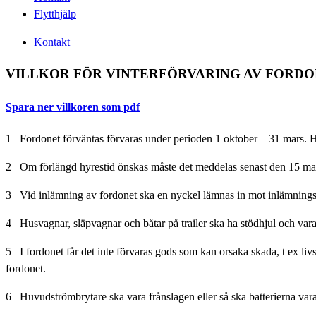
Flytthjälp
Kontakt
VILLKOR FÖR VINTERFÖRVARING AV FORDO
Spara ner villkoren som pdf
1 Fordonet förväntas förvaras under perioden 1 oktober – 31 mars. H
2 Om förlängd hyrestid önskas måste det meddelas senast den 15 ma
3 Vid inlämning av fordonet ska en nyckel lämnas in mot inlämnings
4 Husvagnar, släpvagnar och båtar på trailer ska ha stödhjul och vara
5 I fordonet får det inte förvaras gods som kan orsaka skada, t ex livsme
fordonet.
6 Huvudströmbrytare ska vara frånslagen eller så ska batterierna var