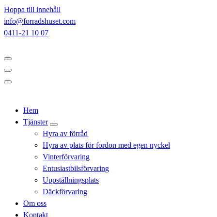
Hoppa till innehåll
info@forradshuset.com
0411-21 10 07
Hem
Tjänster
Hyra av förråd
Hyra av plats för fordon med egen nyckel
Vinterförvaring
Entusiastbilsförvaring
Uppställningsplats
Däckförvaring
Om oss
Kontakt